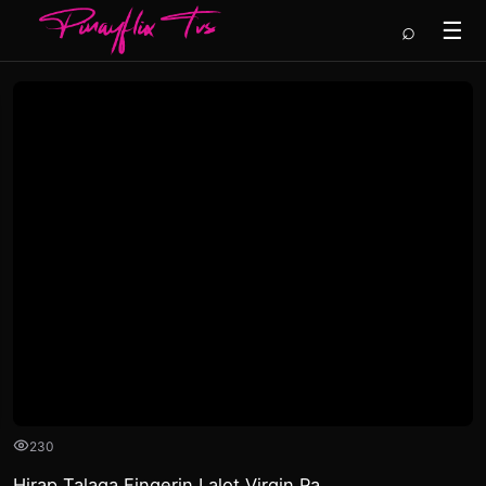
⌕
☰
230
Hirap Talaga Fingerin Lalot Virgin Pa