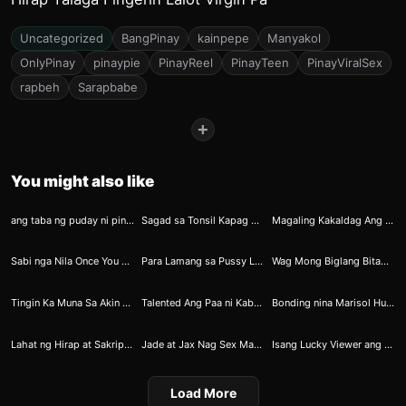
Uncategorized
BangPinay
kainpepe
Manyakol
OnlyPinay
pinaypie
PinayReel
PinayTeen
PinayViralSex
rapbeh
Sarapbabe
+
You might also like
185
346
359
ang taba ng puday ni pinay
Sagad sa Tonsil Kapag Sumubo si Cecille
Magaling Kakaldag Ang Eacakes ni Kamandag
363
314
360
Sabi nga Nila Once You Go Black You Can Never Go Back
Para Lamang sa Pussy Lover ang Ayuda ni Amber
Wag Mong Biglang Bitawan Ang Kambiyo Masisira Ang Transmission
333
280
300
Tingin Ka Muna Sa Akin Bago Kita Ganap Angkinin
Talented Ang Paa ni Kabayan
Bonding nina Marisol Humantong sa Triple Trouble
329
266
289
Lahat ng Hirap at Sakripisyo ni Ninong ay Pinalitan ng Sarap
Jade at Jax Nag Sex Marathon sa SOGO matapos Isang Taong Di Nagkita
Isang Lucky Viewer ang Napagbigyan ng Vidjabol ni Amber
Load More