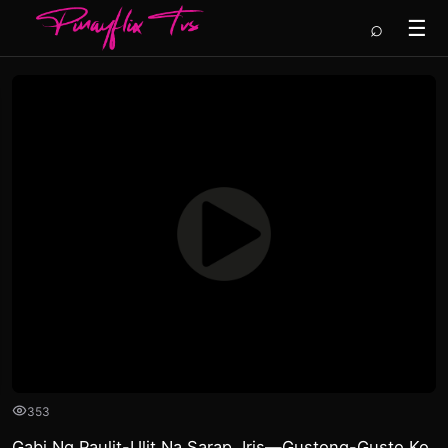
⌕
☰
353
Gabi Ng Paulit-Ulit Na Sarap, Iris—Gustong-Gusto Ko