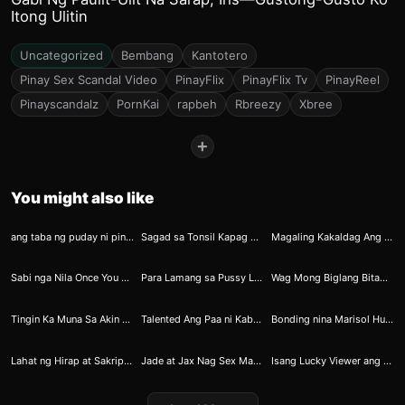
Itong Ulitin
Uncategorized
Bembang
Kantotero
Pinay Sex Scandal Video
PinayFlix
PinayFlix Tv
PinayReel
Pinayscandalz
PornKai
rapbeh
Rbreezy
Xbree
+
You might also like
172
332
349
ang taba ng puday ni pinay
Sagad sa Tonsil Kapag Sumubo si Cecille
Magaling Kakaldag Ang Eacakes ni Kamandag
351
304
347
Sabi nga Nila Once You Go Black You Can Never Go Back
Para Lamang sa Pussy Lover ang Ayuda ni Amber
Wag Mong Biglang Bitawan Ang Kambiyo Masisira Ang Transmission
325
274
291
Tingin Ka Muna Sa Akin Bago Kita Ganap Angkinin
Talented Ang Paa ni Kabayan
Bonding nina Marisol Humantong sa Triple Trouble
318
261
280
Lahat ng Hirap at Sakripisyo ni Ninong ay Pinalitan ng Sarap
Jade at Jax Nag Sex Marathon sa SOGO matapos Isang Taong Di Nagkita
Isang Lucky Viewer ang Napagbigyan ng Vidjabol ni Amber