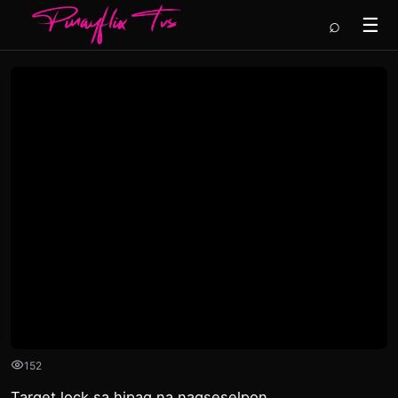
⌕
☰
152
Target lock sa hipag na nagseselpon