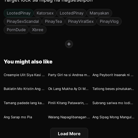
LootedPinay
Katorsex
LootedPinay
Manyakan
PinaySexScandal
PinayTea
PinayViralSex
PinayVlog
PornDude
Xbree
+
You might also like
17
24
35
Creampie Ulit Siya Kasi Sobrang Sarap Daw Ng Feeling
Party Girl na si Andrea mahilig Mag Hubad at Kumantot kahit sa Public
Ang Peyborit Inaanak ni Ninong 8
49
56
62
Buklatin Mo Kristin Ang Madilim na Tanawin
Ok Lang Mukha Ay Di Makita Basta Puke Niya Ay makitang Namamasa Sa Gata
Tatlong beses pinutukan si Joan
73
92
128
Tamang padede lang kay tropa na palautog
Pinili Kitang Patawarin, Ngayon Ikaw Naman Ang Pumili Ng Katapatan Sa Kantutan
Subrang sariwa mo lodicake
137
138
142
Ang Sarap mo Pia
Walang Napaglibanagan Ang Magkaibigan Kaya Sinubukan Magkatutan
Ang Sipag Mong Mangulit Alam Ko Na Ang Totoong Dahilan Mo
Load More