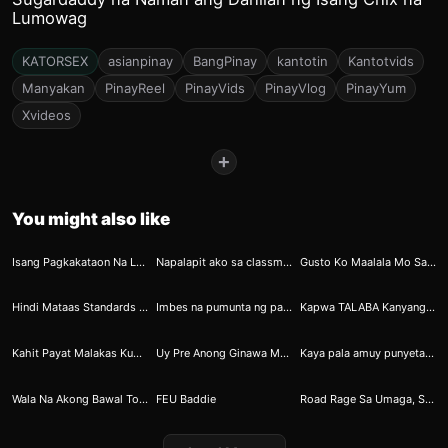
Lumowag
KATORSEX
asianpinay
BangPinay
kantotin
Kantotvids
Manyakan
PinayReel
PinayVids
PinayVlog
PinayYum
Xvideos
+
You might also like
15
31
40
Isang Pagkakataon Na Lang Ang Meron Ka, Patunayan Mong Nagbago Ka Na Sa Pagbayo
Napalapit ako sa classmate ko dahil sa madalas na pagsasama sa proyekto hanggang sa gusto ko na siyang kantutin sa likod ng classroom
Gusto Ko Maalala Mo Saya Hindi Kaba Sa Kantot Natin
41
42
52
Hindi Mataas Standards Ko Gusto Ko Lang Hindi Lolokohin
Imbes na pumunta ng party nagpaiyot nalang sa boyfie
Kapwa TALABA Kanyang Tinabla
50
52
64
Kahit Payat Malakas Kumarat
Uy Pre Anong Ginawa Mo sa Kipay ng Misis Ko
Kaya pala amuy punyeta ang unan ni Krista
69
73
77
Wala Na Akong Bawal Torjackin Niyo Ako Hanggang Mag-umiyak
FEU Baddie
Road Rage Sa Umaga, Sweet Message Sa Gabi At Malakas Na Kantot Pagdating Ng Madaling Araw