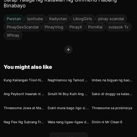
Binabayo
Pwetan
Iyottube
Kadyotan
LibogGirls
pinay scandal
PinaySexScandal
PinayVlog
PinayX
PornKai
sulasok Tv
XPinay
+
You might also like
10
25
37
Kung Kailangan Tiisin Ngayon Para Bukas Kantutin Mo Ako
Naghilamos ng Tamod Ang Bagong Gising na GF
Imbes na bigyan ng baon tite nya ang ibinaun
43
69
74
Ang Peyborit Inaanak ni Ninong 6
Sinulit Ni Boy Kulit Ang Pangungulit Kay lelit
Saksi di doggy sa kalaswaan ng kanyang mommy
78
71
91
Threesome Jowa at Mag Pinsan Fantasy Satisfied
Dukit muna bago ligo si bebeko
Threesome sa probinsiya
85
80
85
Nag Flex Ng Subrang Fresh Na Puday
Wala nang ligaw-ligaw diretso nagpagalaw
Diniin ni Mr Clean 6