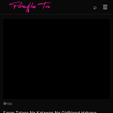
⌕
☰
150
Sarap Talaga Ng Katawan Ng Girlfriend Habang