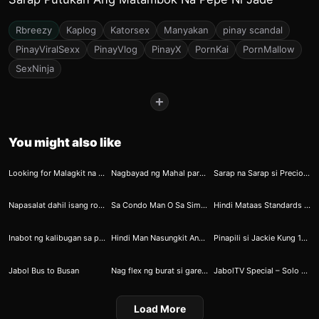
Rbreezy
Kaplog
Katorsex
Manyakan
pinay scandal
PinayViralSexx
PinayVlog
PinayX
PornKai
PornMallow
SexNinja
+
You might also like
19
20
21
Looking for Malagkit na Sarsa si Marissa
Nagbayad ng Mahal para sa Isang Minutong Bembang
Sarap na Sarap si Precious sa Paglamas ng Osus
28
34
40
Napasalat dahil isang round lang si ninong
Sa Condo Man O Sa Simpleng Tambayan Ikaw Pa Rin Ang Dahilan Kung Bakit Espesyal Ang Gabi Dahil Todo Torjack At Rawdog Tayo
Hindi Mataas Standards Ko Gusto Ko Lang Hindi Lolokohin
59
62
97
Inabot ng kalibugan sa parkingan
Hindi Man Nasungkit Ang Kampeonato Nakasungkit Naman ng Muse si Renato
Pinapili si Jackie Kung 1M o Subo Hulaan nyo Pinili nya
107
134
152
Jabol Bus to Busan
Nag flex ng burat si gareth
JabolTV Special – Solo VS Squad [COMPLETE ROUNDS]
Load More