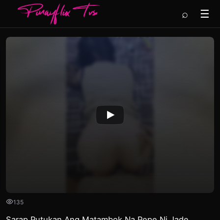
⌕
☰
135
Sarap Putukan Ang Matambok Na Pepe Ni Jade