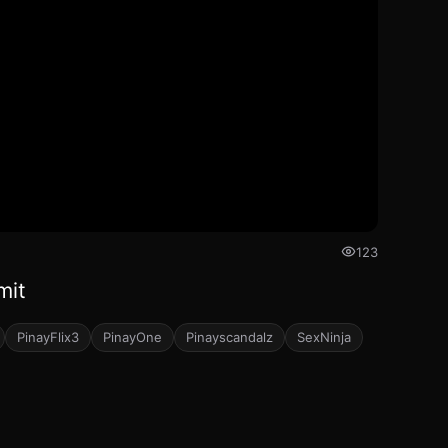
123
mit
PinayFlix3
PinayOne
Pinayscandalz
SexNinja
60
71