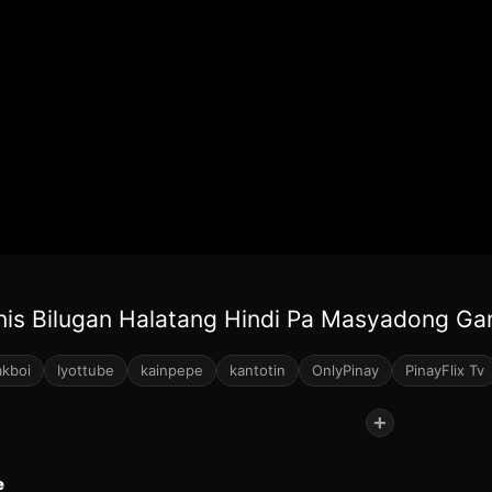
nis Bilugan Halatang Hindi Pa Masyadong Ga
akboi
Iyottube
kainpepe
kantotin
OnlyPinay
PinayFlix Tv
+
e
14
32
56