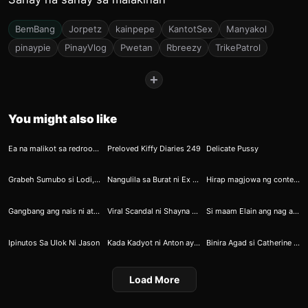
BemBang
Jorpetz
kainpepe
KantotSex
Manyakol
pinaypie
PinayVlog
Pwetan
Rbreezy
TrikePatrol
+
You might also like
27
28
32
Ea na malikot sa redroom kinalikot
Preloved Kiffy Diaries 249
Delicate Pussy
107
110
158
Grabeh Sumubo si Lodi, Higop na Higop ang Pagsubo
Nangulila sa Burat ni Ex Boyfriend
Hirap magjowa ng content creator iyot na iyot kana nag eedit pa siya
191
182
326
Gangbang ang nais ni ate Ange
Viral Scandal ni Shayna Chua 2
Si maam Elain ang nag aya sa banyo
330
426
454
Ipinutos Sa Ulok Ni Jason
Kada Kadyot ni Anton ay Umaalon Ang Cocomelon
Binira Agad si Catherine Pagkatapos Maligo
Load More