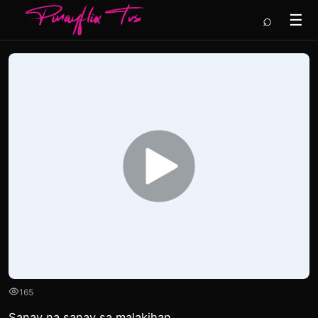
⌕
☰
165
Sanay na sanay sa malakihan