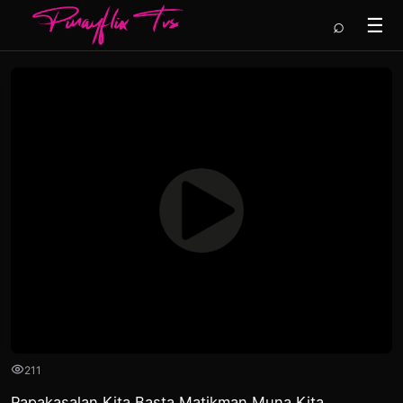
⌕
☰
211
Papakasalan Kita Basta Matikman Muna Kita