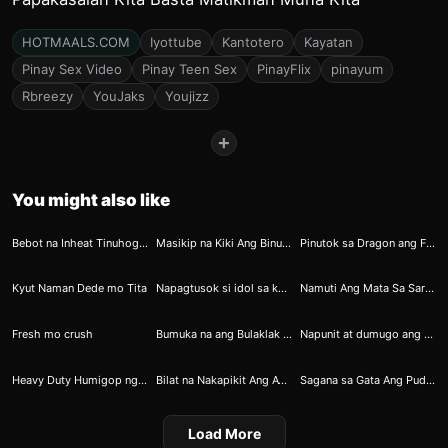
HOTMAALS.COM
Iyottube
Kantotero
Kayatan
Pinay Sex Video
Pinay Teen Sex
PinayFlix
pinayum
Rbreezy
YouJaks
Youjizz
+
You might also like
2
8
52
Bebot na Inheat Tinuhog ni Kapitan
Masikip na Kiki Ang Binuka ni Twerky Jinky
Pinutok sa Dragon ang Feelings ni Anton
68
68
70
Kyut Naman Dede mo Tita
Napagtusok si idol sa kanyang nipple
Namuti Ang Mata Sa Sarap
230
247
352
Fresh mo crush
Bumuka na ang Bulaklak na Nasasabik sa Dilig
Napunit at dumugo ang bilat ni gold medalist
389
417
419
Heavy Duty Humigop ng Burat si Eabab
Bilat na Nakapikit Ang Ayuda ni Marikit
Sagana sa Gata Ang Puday ni Juanita
Load More