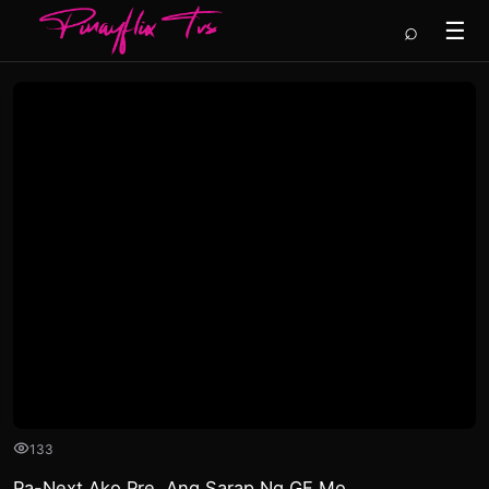
⌕
☰
133
Pa-Next Ako Pre, Ang Sarap Ng GF Mo