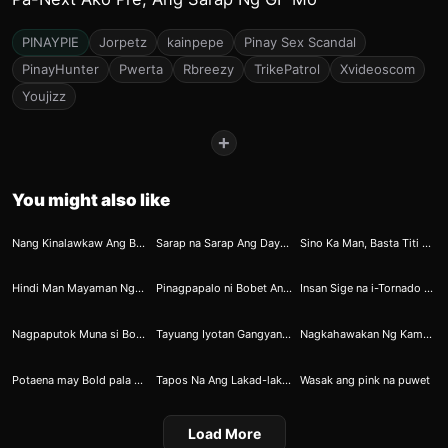
PINAYPIE
Jorpetz
kainpepe
Pinay Sex Scandal
PinayHunter
Pwerta
Rbreezy
TrikePatrol
Xvideoscom
Youjizz
+
You might also like
15
14
21
Nang Kinalawkaw Ang Balong Mababaw
Sarap na Sarap Ang Dayuhan sa Butas ni Kabayan
Sino Ka Man, Basta Titi Mo Matigas At Marunong Magdilig — Sinubo Ko Muna Nang Malalim Tapos Sinabi “ipasok Mo Na Sa Kifpy Ko, Diretso Sa Matris Hanggang Mapuno Ako”
40
40
52
Hindi Man Mayaman Ngayon Sisiguraduhin Ko Hindi Habang Buhay
Pinagpapalo ni Bobet Ang Pwet ni Millet
Insan Sige na i-Tornado mo na yan
58
80
94
Nagpaputok Muna si Bornok Bago Tumurok
Tayuang Iyotan Gangyan Lagi Ang Kanilang Labanan
Nagkahawakan Ng Kamay Para Walang Masayang Pag Tinamuran
101
104
108
Potaena may Bold pala si Apple Angeles
Tapos Na Ang Lakad-lakad Natin. Pasok Mo Na Nang Malalim At Punuin Mo Ako Nang Mainit Hanggang Sumabog Ka.
Wasak ang pink na puwet
Load More