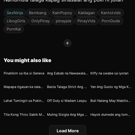
SexNinja
Bembang
KainPopoy
Kaldagan
Kantotvids
LibogGirls
OnlyPinay
pinaypie
PinayVids
PornDude
PornKai
+
You might also like
35
74
81
Pinatikim sa Iba si Geneva
Ang Eabab na Nawawala sa FB, sa Pinayflix Matatagpuan
Kiffy na swabe sa iyotan
98
121
156
Mapapa tigasan ka nalang sa sarap ni fiona
Basta Talaga Strict Ang Magulang Sabik Bumembang
Yan Ang Gusto ng Mga Kawatan Malusog na Pakwan
177
277
304
Lahat Tumingin sa Puking May Tahi 4
Off Duty si Madam Lespu
Buti Nalang May Mabilis na Paraan Pag Nagigipit si Sabel
386
429
479
Tita Kong Thicc Sabik Mapasukan ng Dick
Muling Sisigla Ang Mga Batuta Dahil Kay Ella
Hayok dumede ang tomboy na jowa
Load More