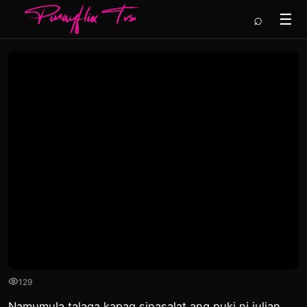
⌕
☰
129
Namumula talaga kapag sinasalat ang puki ni julian