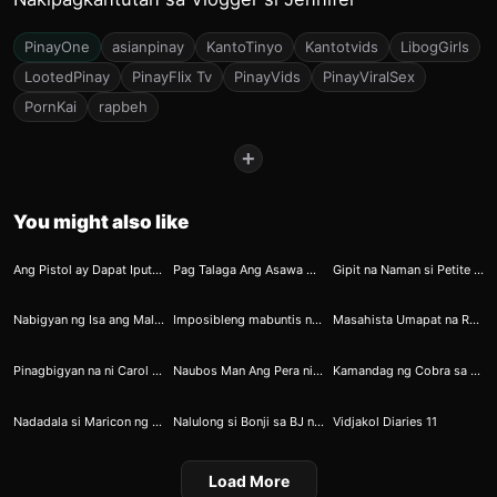
PinayOne
asianpinay
KantoTinyo
Kantotvids
LibogGirls
LootedPinay
PinayFlix Tv
PinayVids
PinayViralSex
PornKai
rapbeh
+
You might also like
4
20
27
Ang Pistol ay Dapat Iputok Lamang sa Taong Mahal Mo Be Responsible Guys
Pag Talaga Ang Asawa Mo Ay Seaman Madalas Kang Mag Totouch MySelf Nalang
Gipit na Naman si Petite Kaya Napapa Online Dukit
36
96
104
Nabigyan ng Isa ang Malibog na Burikat
Imposibleng mabuntis ng aksidente kasi lumulunok si kumare
Masahista Umapat na Rounds Kay Kumare 3
153
180
197
Pinagbigyan na ni Carol Ang Vidjakol na Ikasasaya ni Angkol
Naubos Man Ang Pera ni Ninong Nagamit Naman Ang Talong
Kamandag ng Cobra sa Loob ng Lungga
201
217
237
Nadadala si Maricon ng Lamig ng Panahon
Nalulong si Bonji sa BJ ni Zoey 2
Vidjakol Diaries 11
Load More