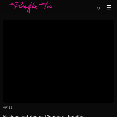
⌕
☰
133
Nakipagkantutan sa Vlogger si Jennifer