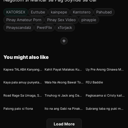
KATORSEX
Euttube
kainpepe
Kantotero
Pahubad
Pinay Amateur Porn
Pinay Sex Video
pinaypie
Pinayscandalz
PwetFlix
xTorjack
+
You might also like
10
10
12
Kapwa TALABA Kanyang Tinabla
Kahit Payat Malakas Kumarat
Uy Pre Anong Ginawa Mo sa Kipay ng Misis Ko
25
33
35
Kaya pala amuy punyeta ang unan ni Krista
Wala Na Akong Bawal Torjackin Niyo Ako Hanggang Mag-umiyak
FEU Baddie
37
45
60
Road Rage Sa Umaga, Sweet Message Sa Gabi At Malakas Na Kantot Pagdating Ng Madaling Araw
Tinuhog ni Jack ang Dapat Tuhogin
Pagkasama si Cristy kailangan parating matigas ang titi
65
73
81
Palong palo si fiona
Ito na ang Gabi na Pinakahihintay ni Tommy
Subrang taba ng puki mo norren
Load More