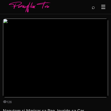
⌕
☰
126
Nagutom si Maricar sa Pag Joyride sa Car