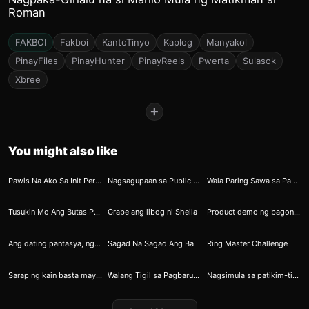
Roman
FAKBOI
Fakboi
KantoTinyo
Kaplog
Manyakol
PinayFiles
PinayHunter
PinayReels
Pwerta
Sulasok
Xbree
+
You might also like
12
15
23
Pawis Na Ako Sa Init Pero Sayo Parang Ibang Init Ang Naramdaman Ko Na Libog Na Libog Na Kitang Bayuhin
Nagsagupaan sa Public CR ang Magkasintahan
Wala Paring Sawa sa Pagsakay si Jowa
41
69
78
Tusukin Mo Ang Butas Para Hindi Magsara
Grabe ang libog ni Sheila
Product demo ng bagong dildo
85
84
89
Ang dating pantasya, ngayon ay umiibabaw na
Sagad Na Sagad Ang Banat Ni Nat Kay Kat
Ring Master Challenge
101
116
120
Sarap ng kain basta may hotdog na nakahain
Walang Tigil sa Pagbarurot Hanggang sa Mabaliw sa Kantot si Charlotte
Nagsimula sa patikim-tikimhanggang maadik sa titi si Kim