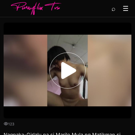
⌕
☰
123
Nagpaka-Girlalu na si Marilo Mula ng Matikman si