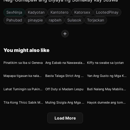
SexNinja
Kadyotan
Kantotero
Katorsex
LootedPinay
Pahubad
pinaypie
rapbeh
Sulasok
Torjackan
+
You might also like
31
70
79
Pinatikim sa Iba si Geneva
Ang Eabab na Nawawala sa FB, sa Pinayflix Matatagpuan
Kiffy na swabe sa iyotan
95
119
153
Mapapa tigasan ka nalang sa sarap ni fiona
Basta Talaga Strict Ang Magulang Sabik Bumembang
Yan Ang Gusto ng Mga Kawatan Malusog na Pakwan
175
275
302
Lahat Tumingin sa Puking May Tahi 4
Off Duty si Madam Lespu
Buti Nalang May Mabilis na Paraan Pag Nagigipit si Sabel
385
426
476
Tita Kong Thicc Sabik Mapasukan ng Dick
Muling Sisigla Ang Mga Batuta Dahil Kay Ella
Hayok dumede ang tomboy na jowa
Load More