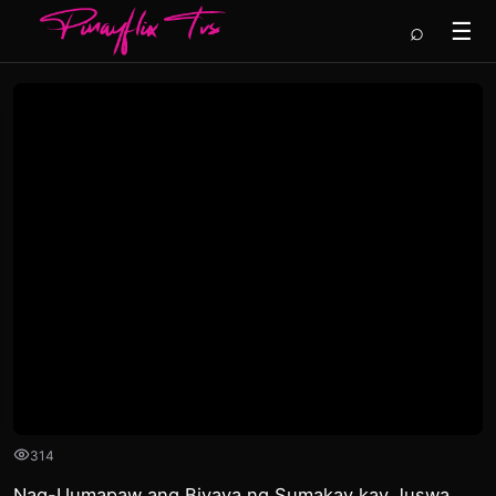
⌕
☰
314
Nag-Uumapaw ang Biyaya ng Sumakay kay Juswa