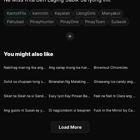
KantotFlix
kantotin
Kayatan
LibogGirls
Manyakol
Pahubad
PinayHunter
PinayOne
PinayTeen
Sulasok
+
You might also like
25
41
55
Nabihag man ng Iba ang Puso mo, Natuhog ko naman ang Pussy mo
Ang sarap mong ka-harutan habang walang ibang nakikialam kaya gusto ko nang kantutin mo ako kahit dito sa labas
Brownout Chronicles
62
72
88
Solid sa chupaan tong si erica
Binanatan Ng Malaking Burat Masikip Na Puke At Creampie Sa Loob
Ginawang ice candy ang laruang titi
108
105
113
Sikat na Sikat na si Ganda sa Galing Bomomba
Easy Iyot Kay Pinsan Basta Pagbigyan Mo Lang Ang Kahilingan
Feel na feel ni Clara ang pagsundot sa kanyang bibingka
114
122
136
Ang gusto ni Susan ay yung bastusan
Di nagcondom si bespren
Fuck in the Mirror by Catherine Evia
Load More