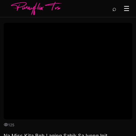
⌕
☰
125
Na Miss Kita Beh Laging Sabik Sa Iyong Init