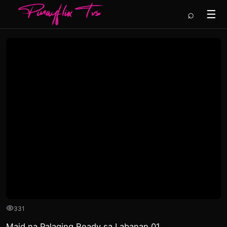
⌕
☰
331
Maid na Palaging Ready sa Labanan 01