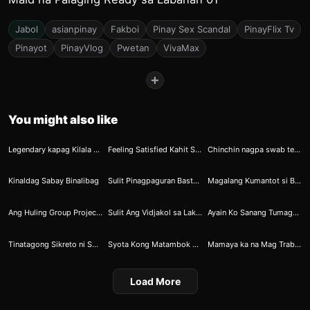
Jabol
asianpinay
Fakboi
Pinay Sex Scandal
PinayFlix Tv
Pinayot
PinayVlog
Pwetan
VivaMax
+
You might also like
32
38
56
Legendary kapag Kilala Mo Itong si Lodi
Feeling Satisfied Kahit Single si Apple
Chinchin nagpa swab test sa bonjing
58
72
89
Kinaldag Sabay Binalibag
Sulit Pinagpaguran Basta Creampie sa Kiffy
Magalang Kumantot si Bornok Katok Muna Bago Pasok
128
158
170
Ang Huling Group Project Bago Maging Nanay
Sulit Ang Vidjakol sa Laki ng Kundol ni Carol
Ayain Ko Sanang Tumagay si Pare Pero Wala Siya Kaya Pinulutan Ko Nalang Misis Niya
189
231
245
Tinatagong Sikreto ni Shharmaine
Syota Kong Matambok Aking Binarurot
Mamaya ka na Mag Trabaho Palamas Muna ng Suso
Load More