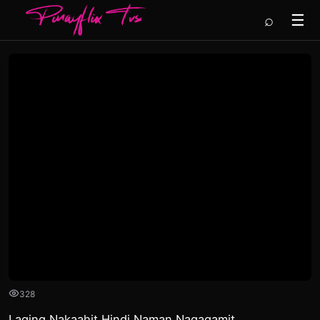
⌕
☰
328
Laging Nakaahit Hindi Naman Nagagamit