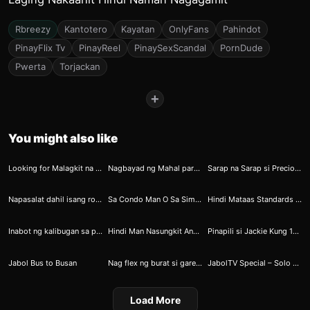
Rbreezy
Kantotero
Kayatan
OnlyFans
Pahindot
PinayFlix Tv
PinayReel
PinaySexScandal
PornDude
Pwerta
Torjackan
+
You might also like
7
8
11
Looking for Malagkit na Sarsa si Marissa
Nagbayad ng Mahal para sa Isang Minutong Bembang
Sarap na Sarap si Precious sa Paglamas ng Osus
17
22
29
Napasalat dahil isang round lang si ninong
Sa Condo Man O Sa Simpleng Tambayan Ikaw Pa Rin Ang Dahilan Kung Bakit Espesyal Ang Gabi Dahil Todo Torjack At Rawdog Tayo
Hindi Mataas Standards Ko Gusto Ko Lang Hindi Lolokohin
48
51
88
Inabot ng kalibugan sa parkingan
Hindi Man Nasungkit Ang Kampeonato Nakasungkit Naman ng Muse si Renato
Pinapili si Jackie Kung 1M o Subo Hulaan nyo Pinili nya
97
126
141
Jabol Bus to Busan
Nag flex ng burat si gareth
JabolTV Special – Solo VS Squad [COMPLETE ROUNDS]
Load More