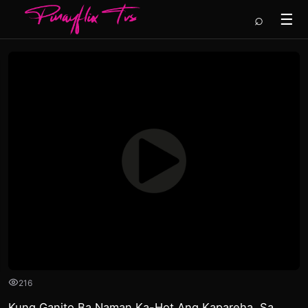
⌕
☰
216
Kung Ganito Ba Naman Ka-Hot Ang Kapareha, Sa