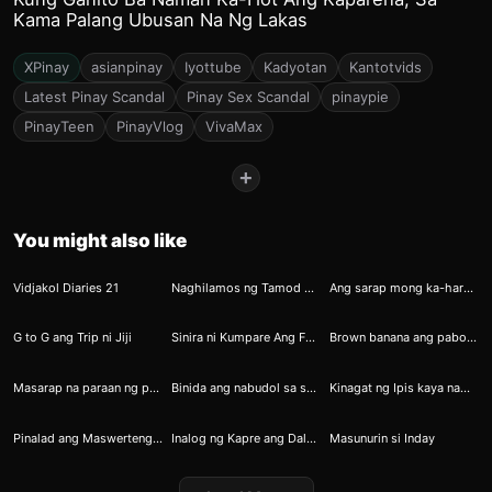
Kama Palang Ubusan Na Ng Lakas
XPinay
asianpinay
Iyottube
Kadyotan
Kantotvids
Latest Pinay Scandal
Pinay Sex Scandal
pinaypie
PinayTeen
PinayVlog
VivaMax
+
You might also like
36
50
69
Vidjakol Diaries 21
Naghilamos ng Tamod Ang Bagong Gising na GF
Ang sarap mong ka-harutan habang walang ibang nakikialam kaya gusto ko nang kantutin mo ako kahit dito sa labas
84
89
94
G to G ang Trip ni Jiji
Sinira ni Kumpare Ang Family Planning ni Mister at Misis
Brown banana ang paborito ni Gina
100
104
108
Masarap na paraan ng pagganti
Binida ang nabudol sa shoppee na pangtusok ng pipi
Kinagat ng Ipis kaya namaga ang Puke ni Cris
103
111
119
Pinalad ang Maswerteng Kumag kay Eabab
Inalog ng Kapre ang Dalawang Pakwan ni Kumare
Masunurin si Inday