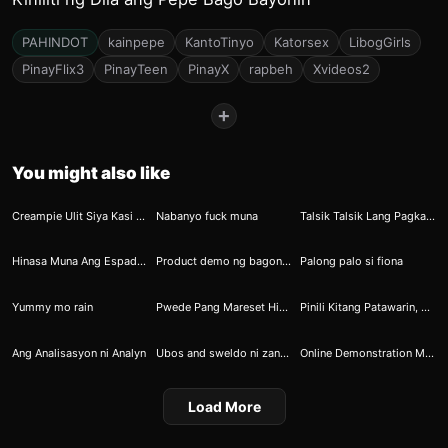
PAHINDOT
kainpepe
KantoTinyo
Katorsex
LibogGirls
PinayFlix3
PinayTeen
PinayX
rapbeh
Xvideos2
+
You might also like
6
22
33
Creampie Ulit Siya Kasi Sobrang Sarap Daw Ng Feeling
Nabanyo fuck muna
Talsik Talsik Lang Pagkatapos Masarapan
37
63
74
Hinasa Muna Ang Espada Bago Itusok sa Lungga
Product demo ng bagong dildo
Palong palo si fiona
78
76
83
Yummy mo rain
Pwede Pang Mareset Hindi Pa Nagbribrief Eh
Pinili Kitang Patawarin, Ngayon Ikaw Naman Ang Pumili Ng Katapatan Sa Kantutan
94
106
107
Ang Analisasyon ni Analyn
Ubos and sweldo ni zander pero sulit sa walker
Online Demonstration Mula Kay Salvacion
Load More