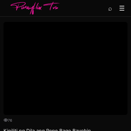
⌕
☰
76
Kiniliti ng Dila ang Pepe Bago Bayohin