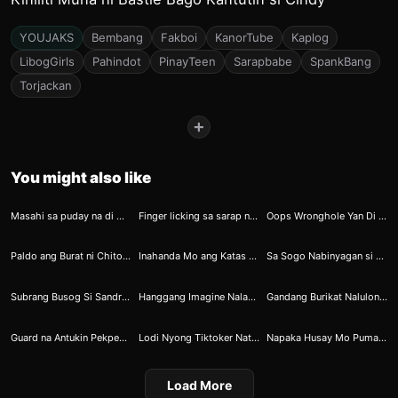
YOUJAKS
Bembang
Fakboi
KanorTube
Kaplog
LibogGirls
Pahindot
PinayTeen
Sarapbabe
SpankBang
Torjackan
+
You might also like
1
1
9
Masahi sa puday na di malilimutan
Finger licking sa sarap ni ining
Oops Wronghole Yan Di Pwede Dyan Beh
71
110
145
Paldo ang Burat ni Chito kay Chinita
Inahanda Mo ang Katas dahil Andito na si Kras
Sa Sogo Nabinyagan si Margo
411
423
398
Subrang Busog Si Sandra Sa Tite Ni Nobeta
Hanggang Imagine Nalang si Margo sa Aking Tarugo Tuwing Maliligo
Gandang Burikat Nalulong sa Burat
364
352
345
Guard na Antukin Pekpek Na Naging Bato Pa
Lodi Nyong Tiktoker Natagpuang Nagfifinger
Napaka Husay Mo Pumatong Ginamae
Load More