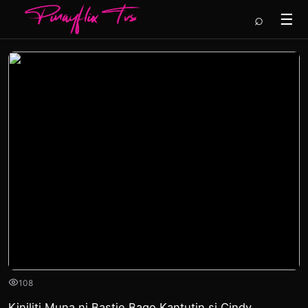
⌕
☰
108
Kiniliti Muna ni Bastie Bago Kantutin si Cindy