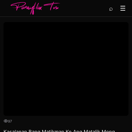
⌕
☰
97
Kasalanan Bang Matikman Ko Ang Matalik Mong