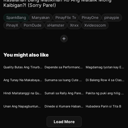
Kaibigan?! (Sorry Pare!)
SpankBang
Manyakan
PinayFlix Tv
PinayOne
pinaypie
PinayX
PornDude
xHamster
Xnxx
Xvideoscom
+
You might also like
21
35
65
Quality Butas Ang Tinurbo ni Kulas
Depende sa Performance ni Solidad Ang Ibibigay na Allowance ni Sugar Dad
Magdamag Iyotan kay EACakes
71
162
172
Ang Tunay Na Makabayan ay Hindi Pasisiil Ngunit Kakamutin Ang Kuntil 2
Sumama sa Isang Cute Guy Para Madiligan
Di Baleng Row 4 sa Classroom Paldo Naman Pag-uwi sa Bahay
180
185
205
Hindi Maitatanggi na Quality Ang Single Kong Auntie
Sumali sa Rally Ang Parents Kaya Agad Sumalakay si Rolly
Pakita ng puki ang hilig ni bestie
219
240
277
Unan Ang Napagbuntungan ng Kalibugan
Dinede si Kumare Habang Nasa Trabaho si Kumpare
Hubadera Parin si Tita B
Load More