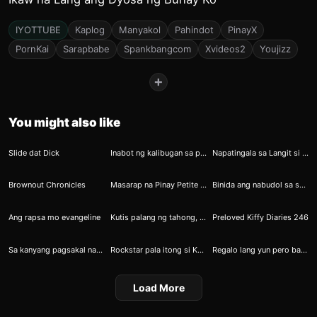
IYOTTUBE
Kaplog
Manyakol
Pahindot
PinayX
PornKai
Sarapbabe
Spankbangcom
Xvideos2
Youjizz
+
You might also like
15
24
45
Slide dat Dick
Inabot ng kalibugan sa parkingan
Napatingala sa Langit si Crystal Hindi Para Magdasal Ngunit Para Magsalsal
45
60
69
Brownout Chronicles
Masarap na Pinay Petite si Catherine
Binida ang nabudol sa shoppee na pangtusok ng pipi
72
71
71
Ang rapsa mo evangeline
Kutis palang ng tahong, magpapahanap ka na ng kanin
Preloved Kiffy Diaries 246
101
130
152
Sa kanyang pagsakal nakalasap ng sarap si Kristal
Rockstar pala itong si Keana
Regalo lang yun pero bakit parang puso ko ang nabuksan dahil sobrang libog na ako at gustong kantutin mo na ako
Load More