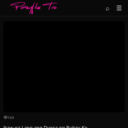
⌕
☰
149
Ikaw na Lang ang Dyosa ng Buhay Ko