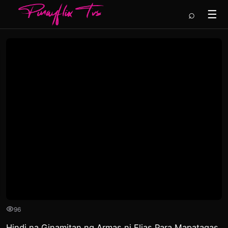
⌕
☰
96
Hindi na Ginamitan ng Armas ni Elias Para Mapatagas