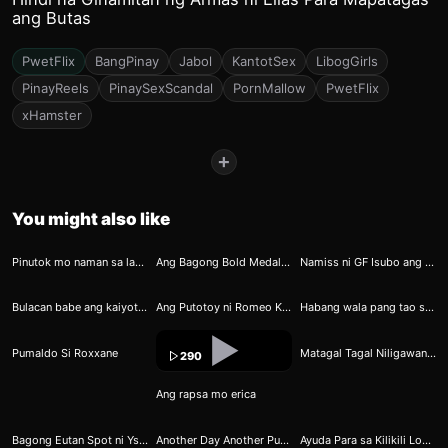
ang Butas
PwetFlix
BangPinay
Jabol
KantotSex
LibogGirls
PinayReels
PinaySexScandal
PornMallow
PwetFlix
xHamster
+
You might also like
28
32
110
Pinutok mo naman sa labas babe
Ang Bagong Bold Medalist 2
Namiss ni GF Isubo ang Kabutete
121
229
222
Bulacan babe ang kaiyotan
Ang Putotoy ni Romeo Kahit Maliit Nasarapan Naman si Kesha
Habang wala pang tao sa bahay kinantot ko ang aming magandang kasambahay
275
374
▶
Pumaldo Si Roxxane
Matagal Tagal Niligawan Kaya Pinagbigyan na ni Joan
290
Ang rapsa mo erica
437
462
414
Bagong Eutan Spot ni Ysabelle
Another Day Another Puday Nanaman Ang Hahapdi
Ayuda Para sa Kilikili Lovers 3