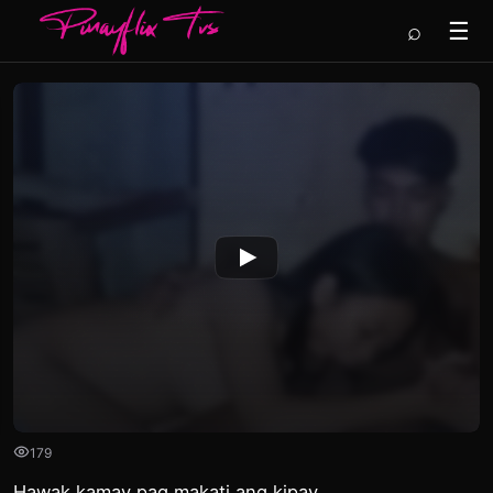
⌕
☰
179
Hawak kamay pag makati ang kipay