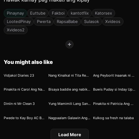
Pinaynay
Euttube
Fakboi
kantotflix
Katorsex
LootedPinay
Pwerta
RapsaBabe
Sulasok
Xvideos
Xvideos2
+
You might also like
3
13
18
Vidjakol Diaries 23
Nang Kinalkal ni Tita Rebecca ang Bibingka
Ang Peyborit Inaanak ni Ninong 9
30
71
81
Pinakita ni Carol Ang Nakatayong Burol
Bisaya baddie ang nabiktima ni Gori
Buwis Puday si Inday Upang Makaangat sa Buhay
85
127
196
Diniin ni Mr Clean 3
Yung Mamimili Lang Sana Pero Napasubo Pa ng Di Oras
Pinakita ni Patricia Ang Ebidensiya
223
283
289
Pwede to Kay Boy AC Bumubulwak Eh
Nagpaalam Galawin Ang Maselang Tanawin
Kulkog sa fresh na talaba
Load More