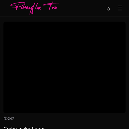
⌕
☰
247
Grabe maka finger