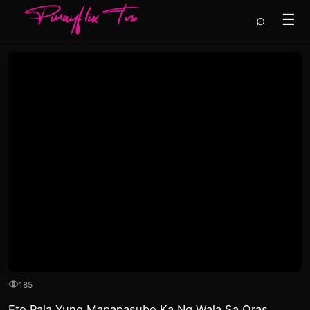
⌕
☰
185
Eto Pala Yung Mapapasubo Ka Ng Wala Sa Oras