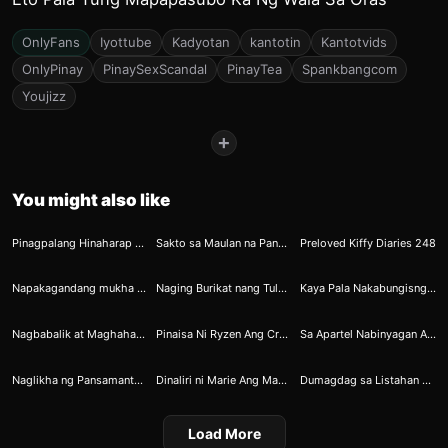
OnlyFans
Iyottube
Kadyotan
kantotin
Kantotvids
OnlyPinay
PinaySexScandal
PinayTea
Spankbangcom
Youjizz
+
You might also like
21
32
61
Pinagpalang Hinaharap ni Apple
Sakto sa Maulan na Panahon Ang Pagdalaw ni Allan
Preloved Kiffy Diaries 248
147
231
263
Napakagandang mukha pero may tinatago pala na sobrang kalibogan itong si classmate
Naging Burikat nang Tuluyan si Katkat
Kaya Pala Nakabungisngis Nakatagos Nanaman sa Butas na Malangis
264
331
338
Nagbabalik at Maghahasik ng Pampatirik
Pinaisa Ni Ryzen Ang Crush Na Volleyball Player
Sa Apartel Nabinyagan Ang Tinggel ni Kristel – 2
398
386
422
Naglikha ng Pansamantalang Lindol Ang Pagbarurot ni Errol
Dinaliri ni Marie Ang Maselang Bahaghari
Dumagdag sa Listahan ng Binembang sa Banyo
Load More