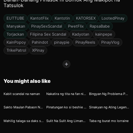
Tatsulok
EUTTUBE
KantotFlix
Kantotin
KATORSEX
LootedPinay
Manyakan
PinaySexScandal
PwetFlix
RapsaBabe
Torjackan
Filipina Sex Scandal
Kadyotan
kainpepe
KainPopoy
Pahindot
pinaypie
PinayReels
PinayVlog
TrikePatrol
XPinay
+
You might also like
1
2
2
Kabit scandal na naman
Nakatira ng tita na fan ni Rene Baterbonia
Bingyan Ng Problema Pero Naging Wild Kantutan At Creampie
7
8
8
Sakto Maulan Pabaon Naman
Pinatungan ko si beshie habang nagsa soundtrip kami
Sinakyan ng Ating Legendary Lodi
10
13
14
Mahilig talaga sa daks si arlyn
Sulit Na Sulit Ang Limang Libo Sarap Kantutin
Taba ng burat mo lorraine
28
27
29