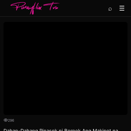
⌕
☰
296
Dahan-Dahang Pinasok ni Bornok Ang Makipot na