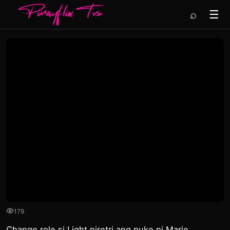
⌕
☰
179
Change role si Light niretri ang puke ni Marie