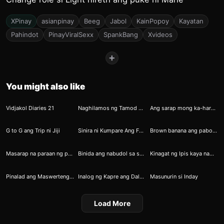
XPinay
asianpinay
Beeg
Jabol
KainPopoy
Kayatan
Pahindot
PinayViralSexx
SpankBang
Xvideos
+
You might also like
21
34
55
Vidjakol Diaries 21
Naghilamos ng Tamod Ang Bagong Gising na GF
Ang sarap mong ka-harutan habang walang ibang nakikialam kaya gusto ko nang kantutin mo ako kahit dito sa labas
71
79
81
G to G ang Trip ni Jiji
Sinira ni Kumpare Ang Family Planning ni Mister at Misis
Brown banana ang paborito ni Gina
85
91
96
Masarap na paraan ng pagganti
Binida ang nabudol sa shoppee na pangtusok ng pipi
Kinagat ng Ipis kaya namaga ang Puke ni Cris
91
99
107
Pinalad ang Maswerteng Kumag kay Eabab
Inalog ng Kapre ang Dalawang Pakwan ni Kumare
Masunurin si Inday
Load More