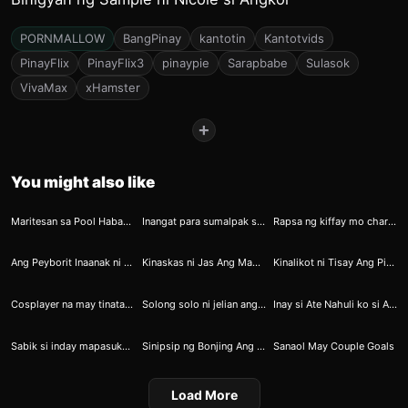
PORNMALLOW
BangPinay
kantotin
Kantotvids
PinayFlix
PinayFlix3
pinaypie
Sarapbabe
Sulasok
VivaMax
xHamster
+
You might also like
47
50
51
Maritesan sa Pool Habang May Pasikretong Tinitigasan
Inangat para sumalpak sa bilat
Rapsa ng kiffay mo charlene
54
64
76
Ang Peyborit Inaanak ni Ninong 2
Kinaskas ni Jas Ang Mapulang Butas
Kinalikot ni Tisay Ang Pink na Butas 3
79
112
188
Cosplayer na may tinatagong sikreto
Solong solo ni jelian ang kulkugan
Inay si Ate Nahuli ko si Ate sa KWarto Naga Lulu
191
188
235
Sabik si inday mapasukan ang kanyang puday
Sinipsip ng Bonjing Ang Pasas ni Luningning
Sanaol May Couple Goals
Load More