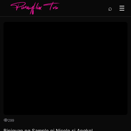
⌕
☰
299
Binigyan ng Sample ni Nicole si Angkol