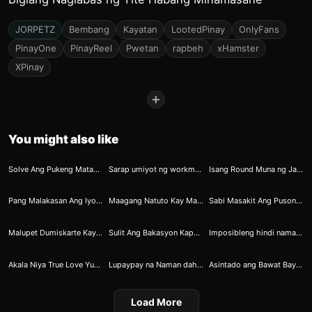
JORPETZ
Bembang
Kayatan
LootedPinay
OnlyFans
PinayOne
PinayReel
Pwetan
rapbeh
xHamster
XPinay
+
You might also like
24
69
86
Solve Ang Pukeng Matambok sa Toy na Nabili sa Tiktok
Sarap umiyot ng workmate ko
Isang Round Muna ng Jabol Bago Mag Ahit ng Bulbol
87
91
147
Pang Malakasan Ang Iyotan Ni Ivan And Gregor
Maagang Natuto Kay Mang Kanor si Angelo
Sabi Masakit Ang Puson Gusto Lang Pala Tusukin Ang Butas na Mabalbon
166
173
179
Malupet Dumiskarte Kaya May 3some si Kumapre 2
Sulit Ang Bakasyon Kapag Kasama si Allison – 3
Imposibleng hindi namasa si Claudine Barretto sa galing pumapak ng kasama niyang actor
397
415
430
Akala Niya True Love Yun Pala Paluwagan
Lupaypay na Naman dahil sa Bembangan
Asintado ang Bawat Bayo ni Armando
Load More