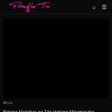
⌕
☰
334
Biglang Naglabas ng Tite Habang Minamasahe