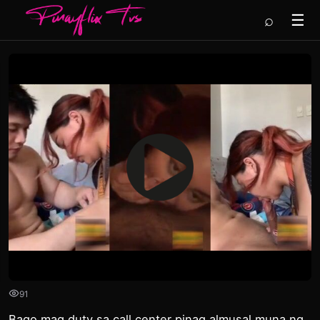
⌕
☰
91
Bago mag duty sa call center pinag almusal muna ng