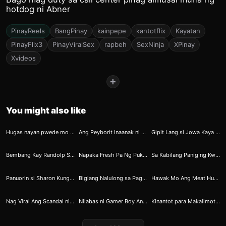
hotdog ni Abner
PinayReels
BangPinay
kainpepe
kantotflix
Kayatan
PinayFlix3
PinayViralSex
rapbeh
SexNinja
XPinay
Xvideos
+
You might also like
31
33
48
Hugas nayan pwede mo na upuan
Ang Peyborit Inaanak ni Ninong 5
Gipit Lang si Jowa Kaya Pinayagan Kong Maghubad
309
353
391
Bembang Kay Randolp Subrang Saya
Napaka Fresh Pa Ng Puki Ni Hazzel
Sa Kabilang Panig ng Kwarto Binibiyak ni Roberto
355
354
347
Panuorin si Sharon Kung Paano Magsabon
Biglang Nalulong sa Pagpatong si Nicole
Hawak Mo Ang Meat Huwag Mong Bibitawan
360
334
335
Nag Viral Ang Scandal ni Idol Jaybee Sucal
Nilabas ni Gamer Boy Ang Mahabang Joystick
Kinantot para Makalimot kay Ex