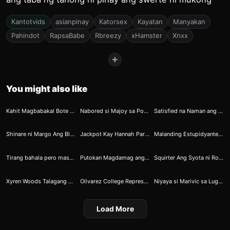
Kantotvids
asianpinay
Katorsex
Kayatan
Manyakan
Pahindot
RapsaBabe
Rbreezy
xHamster
Xnxx
+
You might also like
42
63
64
Kahit Magbabakal Bote May Karapatan Tumikim ng Puke
Nabored si Majoy sa Pototoy ni Makoy Kaya Nilabas Ang Backup Toy
Satisfied na Naman ang Kiffy ni Inday
70
79
82
Shinare ni Margo Ang Blessings Nyang Malusog na Suso
Jackpot Kay Hannah Pare Pink na Pink
Malanding Estupidyante Compilation
81
92
116
Tirang bahala pero masaya si Kaka
Putokan Magdamag ang Pinuntahan ni Eabab
Squirter Ang Syota ni Ronald
131
149
186
Xyren Woods Talagang Goods
Olivarez College Represent
Niyaya si Marivic sa Lugar na Marami Ang Tahimik
Load More