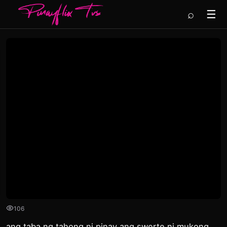
⌕
☰
106
ang taba ng tahong ni pinay ang swerte ni mukong