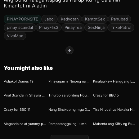
Kinantot ni Aladin
PINAYPORNSITE
Jabol
Kadyotan
KantotSex
Pahubad
pinay scandal
PinayFlix3
PinayTea
SexNinja
TrikePatrol
VivaMax
+
You might also like
2
40
58
Vidjakol Diaries 19
Pinayagan ni Ninong na Maglaro Ang Mga Inaanak Niya
Kinalawkaw Hanggang Lumabas Ang Malapot na Sabaw
164
185
250
Viral Scandal ni Shayna Chua 7
Tinurbo sa Bording House ni Lorenzo
Crazy for BBC 5
314
414
425
Crazy for BBC 11
Nang Sinakop ng mga Dayuhan Ang Bataan ni Megan
Tira Ni Joshua Nakaka Horny Malala
392
375
369
Maganda na at yummy pa ng kiffay
Pampatanggal ng Lumbay habang Wala Pa si Jowa
Mabenta ang Kiffy ng Burikat sa Kanyang Parokyano 03