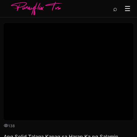
⌕
☰
138
Ang Solid Talaga Kapag sa Harap Ka ng Salamin