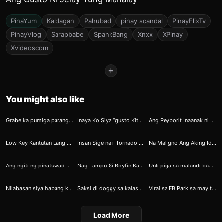
PinaYum
Kaldagan
Pahubad
pinay scandal
PinayFlixTv
PinayVlog
Sarapbabe
SpankBang
Xnxx
XPinay
Xvideoscom
+
You might also like
15
22
52
Grabe ka pumiga parang kumukuha ng kakang gata
Inaya Ko Siya “gusto Kitang Kantutin”, Pumayag Siya — Idinikit Ko Pwet Ko Sa Kanya At Sinabi “doggy Agad, Bayuhin Mo Nang Malakas”
Ang Peyborit Inaanak ni Ninong 11
58
61
66
Low Key Kantutan Lang Baka May Magising
Insan Sige na i-Tornado mo na yan
Na Maligno Ang Aking Idolo
77
82
109
Ang ngiti ng pinatuwad muli
Nag Tampo Si Boyfie Kaya Pinasubo Ko Ng Dede
Unli piga sa malandi babae sa liga
110
111
108
Nilabasan siya habang kinakantot ko nang malalim
Saksi di doggy sa kalaswaan ng kanyang mommy
Viral sa FB Park sa may taas ng MOA Scandal
Load More