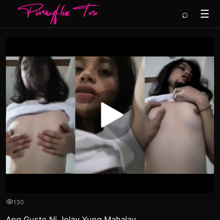
⌕
☰
130
Ang Gusto Ni Jelay Yung Mahalay