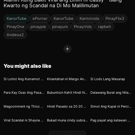
Kwarto ng Scandal na Di Mo Malilimutan
KanorTube
ePorner
KanorTube
Kantotvids
PinayFlix3
PinayOne
pinaypie
pinayum
PinayVids
rapbeh
Xvideos2
+
You might also like
6
28
75
Si Lotlot Ang Kumamot sa Tuyot na Talulot ni Charlotte
Kinantahan ni Margo Ang Mikropono ni Gino
Si Lods Lang Masarap
90
98
104
Para Kay Osas Ang Pasas ni Jas
Bubuntisin Kahit Hindi Naman Gelfren
Dalawang Burat ang Nilaro ni Marikit 02
99
129
191
Magcomment ng Thicc Ang Magkakagusto Pa sa Kanya
Hindi Pasado sa 20 20 Vision si Manong Guard
Simot Ang Kupal ni Percival
185
282
316
Viral Scandal ni Shayna Chua 4
Bukad muna cindy subrang yummy ng iyong pussy
Pag payat ang katawan siguradong palaban kahit saang bakbakan