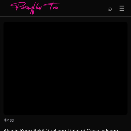
⌕
☰
163
Alamin Kung Bakit Viral ang Lihim ni Cassy – Isang